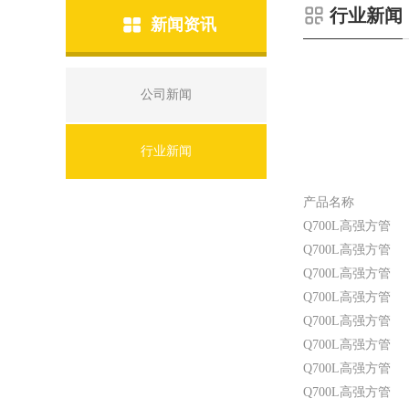
行业新闻
新闻资讯
公司新闻
行业新闻
产品名称
Q700L高强方管
Q700L高强方管
Q700L高强方管
Q700L高强方管
Q700L高强方管
Q700L高强方管
Q700L高强方管
Q700L高强方管