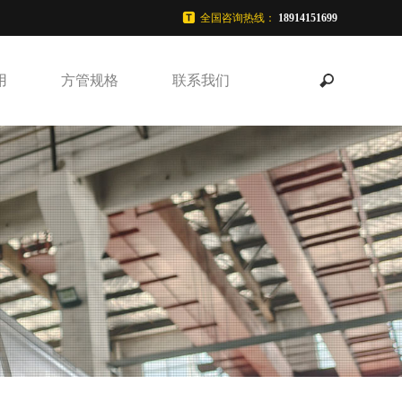
全国咨询热线：
18914151699
用
方管规格
联系我们