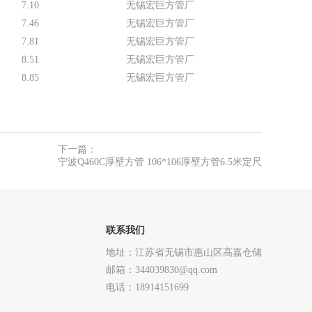
7.10
无锡宏巨方管厂
7.46
无锡宏巨方管厂
7.81
无锡宏巨方管厂
8.51
无锡宏巨方管厂
8.85
无锡宏巨方管厂
下一篇：
宁波Q460C厚壁方管 106*106厚壁方管6.5米定尺
联系我们
地址：江苏省无锡市惠山区高嘉仓储
邮箱：344039830@qq.com
电话：18914151699