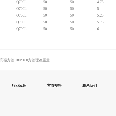
Q700L
50
50
4.75
Q700L
50
50
5
Q700L
50
50
5.25
Q700L
50
50
5.75
Q700L
50
50
6
高强方管 100*100方管理论重量
行业应用
方管规格
联系我们