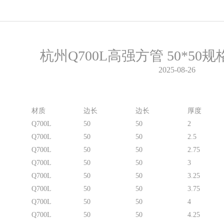
杭州Q700L高强方管 50*5
2025-08-26
材质
边长
边长
厚度
Q700L
50
50
2
Q700L
50
50
2.5
Q700L
50
50
2.75
Q700L
50
50
3
Q700L
50
50
3.25
Q700L
50
50
3.75
Q700L
50
50
4
Q700L
50
50
4.25