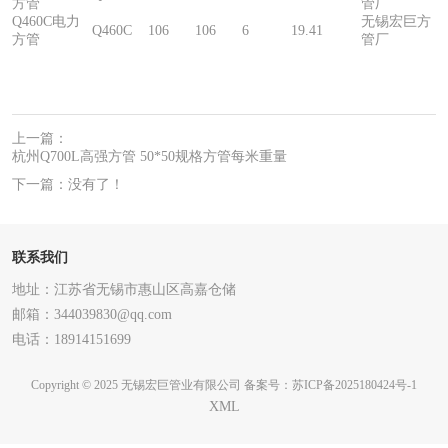
方管
管厂
Q460C电力
无锡宏巨方
Q460C
106
106
6
19.41
方管
管厂
上一篇：
杭州Q700L高强方管 50*50规格方管每米重量
下一篇：没有了！
联系我们
地址：江苏省无锡市惠山区高嘉仓储
邮箱：344039830@qq.com
电话：18914151699
Copyright © 2025 无锡宏巨管业有限公司 备案号：
苏ICP备2025180424号-1
XML