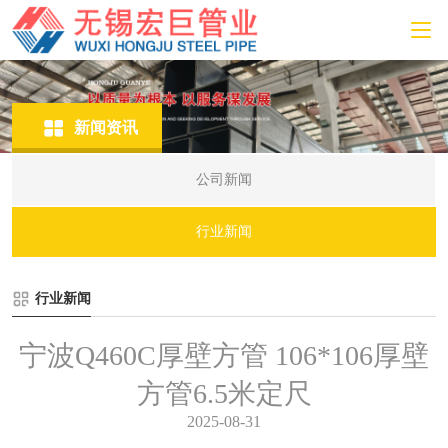
新闻资讯
公司新闻
行业新闻
行业新闻
宁波Q460C厚壁方管 106*106厚壁
方管6.5米定尺
2025-08-31