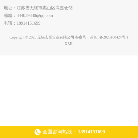
地址：江苏省无锡市惠山区高嘉仓储
邮箱：344039830@qq.com
电话：18914151699
Copyright © 2025 无锡宏巨管业有限公司 备案号：
苏ICP备2025180424号-1
XML
全国咨询热线：
18914151699