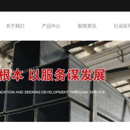
关于我们
产品中心
新闻资讯
行业应