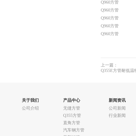
Q960方管
Q960方管
Q960方管
Q960方管
Q960方管
上一篇：
Q355E方管耐低温
关于我们
产品中心
新闻资讯
公司介绍
无缝方管
公司新闻
Q355方管
行业新闻
直角方管
汽车钢方管