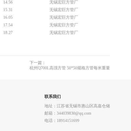
14.56
无锡宏巨方管厂
15.31
无锡宏巨方管厂
16.05
无锡宏巨方管厂
17.54
无锡宏巨方管厂
18.27
无锡宏巨方管厂
下一篇：
杭州Q700L高强方管 50*50规格方管每米重量
联系我们
地址：江苏省无锡市惠山区高嘉仓储
邮箱：344039830@qq.com
电话：18914151699