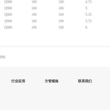
Q960
100
100
4.75
Q960
100
100
5
Q960
100
100
5.25
Q960
100
100
5.75
Q960
100
100
6
特性
行业应用
方管规格
联系我们