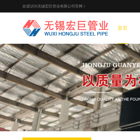
欢迎访问无锡宏巨管业有限公司官网！
首页