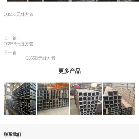
Q355C无缝方管
上一篇：
Q355B无缝方管
下一篇：
Q355D无缝方管
更多产品
Q355B方管
Q355D无缝方管
Q355E无缝方管
Q355C无缝方管
联系我们