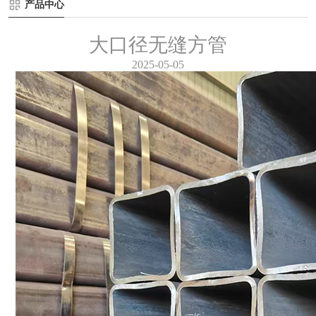
产品中心
大口径无缝方管
2025-05-05