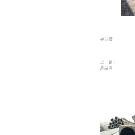
异型管
上一篇：
异型管
异