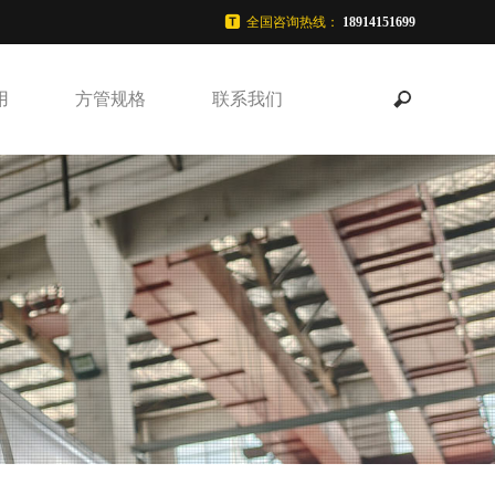
全国咨询热线：
18914151699
用
方管规格
联系我们