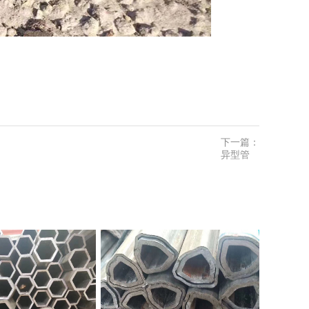
下一篇：
异型管
异型管
异型管