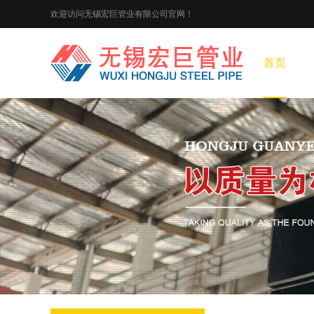
欢迎访问无锡宏巨管业有限公司官网！
首页