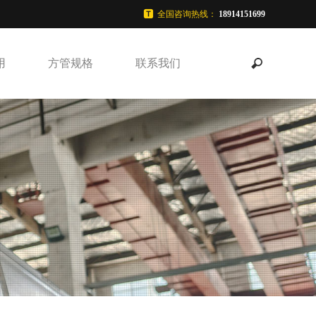
全国咨询热线：
18914151699
用
方管规格
联系我们