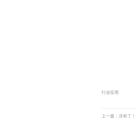
行业应用
上一篇：没有了！